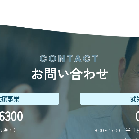
C
O
N
T
A
C
T
お
問
い
合
わ
せ
支援事業
就
6300
0
日は除く）
9:00～17:00